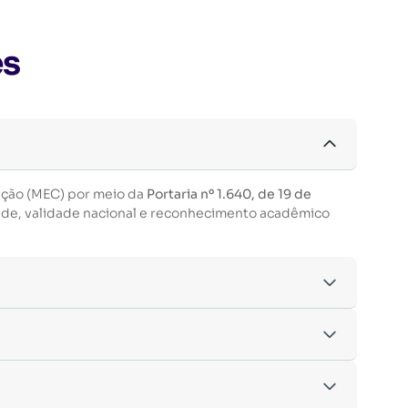
es
ação (MEC) por meio da
Portaria nº 1.640, de 19 de
ade, validade nacional e reconhecimento acadêmico
acordo com os critérios estabelecidos pelo
entre outras.
nto da inscrição.