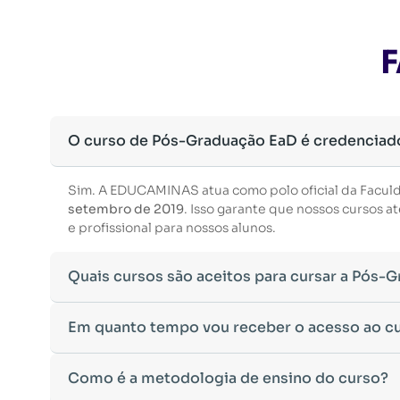
F
O curso de Pós-Graduação EaD é credenciad
Sim. A EDUCAMINAS atua como polo oficial da Facul
setembro de 2019
. Isso garante que nossos cursos
e profissional para nossos alunos.
Quais cursos são aceitos para cursar a Pós-
Para ingressar em um curso de pós-graduação, é nec
Em quanto tempo vou receber o acesso ao c
Ministério da Educação, aceitamos diplomas das seg
•
Bacharelado
– Formação generalista em diversas ár
Após a conclusão da sua matrícula e a confirmação d
Como é a metodologia de ensino do curso?
•
Licenciatura
– Formação voltada para o magistério e
Você receberá um
e-mail com os dados de login
na p