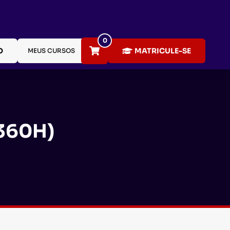
0
O
MATRICULE-SE
MEUS CURSOS
360H)