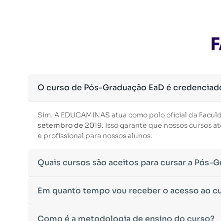
F
O curso de Pós-Graduação EaD é credenciad
Sim. A EDUCAMINAS atua como polo oficial da Facul
setembro de 2019
. Isso garante que nossos cursos
e profissional para nossos alunos.
Quais cursos são aceitos para cursar a Pós-
Para ingressar em um curso de pós-graduação, é nec
Em quanto tempo vou receber o acesso ao c
Ministério da Educação, aceitamos diplomas das seg
•
Bacharelado
– Formação generalista em diversas ár
Após a conclusão da sua matrícula e a confirmação d
Como é a metodologia de ensino do curso?