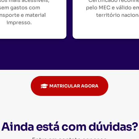
os mais acessíveis,
Certificado reconh
sem gastos com
pelo MEC e válido e
nsporte e material
território nacion
impresso.
MATRICULAR AGORA
Ainda está com dúvidas?