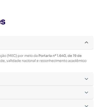
es
ação (MEC) por meio da
Portaria nº 1.640, de 19 de
ade, validade nacional e reconhecimento acadêmico
acordo com os critérios estabelecidos pelo
entre outras.