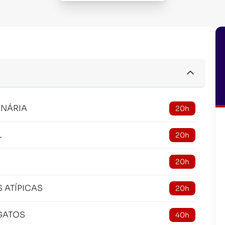
INÁRIA
20h
L
20h
20h
 ATÍPICAS
20h
GATOS
40h