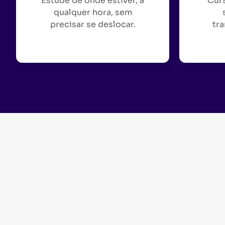
Estude de onde estiver, a
Curs
qualquer hora, sem
precisar se deslocar.
tra