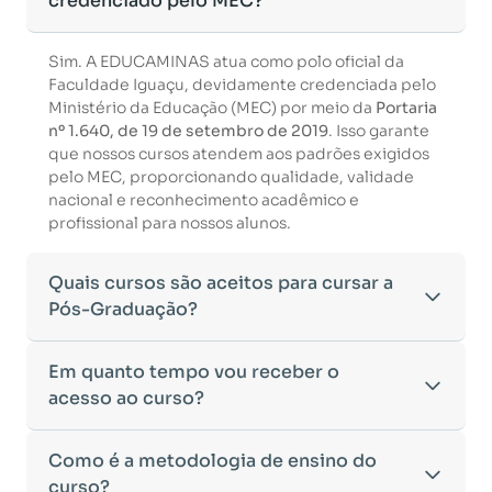
credenciado pelo MEC?
Sim. A EDUCAMINAS atua como polo oficial da
Faculdade Iguaçu, devidamente credenciada pelo
Ministério da Educação (MEC) por meio da
Portaria
nº 1.640, de 19 de setembro de 2019
. Isso garante
que nossos cursos atendem aos padrões exigidos
pelo MEC, proporcionando qualidade, validade
nacional e reconhecimento acadêmico e
profissional para nossos alunos.
Quais cursos são aceitos para cursar a
Pós-Graduação?
Para ingressar em um curso de pós-graduação, é
Em quanto tempo vou receber o
necessário ter concluído uma graduação
acesso ao curso?
reconhecida pelo MEC. De acordo com os critérios
estabelecidos pelo Ministério da Educação,
Após a conclusão da sua matrícula e a confirmação
Como é a metodologia de ensino do
aceitamos diplomas das seguintes modalidades:
dos seus dados, o acesso ao curso será liberado
•
curso?
Bacharelado
– Formação generalista em diversas