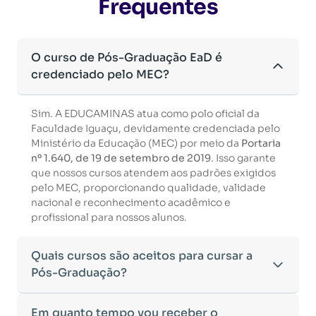
Frequentes
O curso de Pós-Graduação EaD é
credenciado pelo MEC?
Sim. A EDUCAMINAS atua como polo oficial da
Faculdade Iguaçu, devidamente credenciada pelo
Ministério da Educação (MEC) por meio da
Portaria
nº 1.640, de 19 de setembro de 2019
. Isso garante
que nossos cursos atendem aos padrões exigidos
pelo MEC, proporcionando qualidade, validade
nacional e reconhecimento acadêmico e
profissional para nossos alunos.
Quais cursos são aceitos para cursar a
Pós-Graduação?
Para ingressar em um curso de pós-graduação, é
Em quanto tempo vou receber o