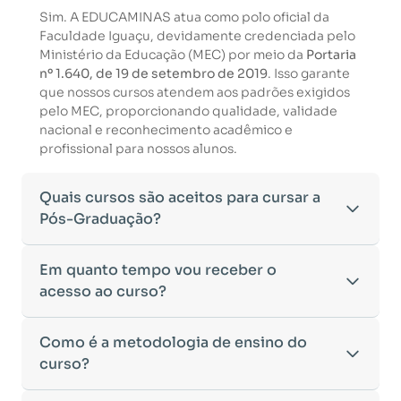
Sim. A EDUCAMINAS atua como polo oficial da
Faculdade Iguaçu, devidamente credenciada pelo
Ministério da Educação (MEC) por meio da
Portaria
nº 1.640, de 19 de setembro de 2019
. Isso garante
que nossos cursos atendem aos padrões exigidos
pelo MEC, proporcionando qualidade, validade
nacional e reconhecimento acadêmico e
profissional para nossos alunos.
Quais cursos são aceitos para cursar a
Pós-Graduação?
Para ingressar em um curso de pós-graduação, é
Em quanto tempo vou receber o
necessário ter concluído uma graduação
acesso ao curso?
reconhecida pelo MEC. De acordo com os critérios
estabelecidos pelo Ministério da Educação,
Após a conclusão da sua matrícula e a confirmação
Como é a metodologia de ensino do
aceitamos diplomas das seguintes modalidades:
dos seus dados, o acesso ao curso será liberado
•
curso?
Bacharelado
– Formação generalista em diversas
automaticamente.
áreas do conhecimento, como Direito,
Você receberá um
e-mail com os dados de login
na
Administração, Engenharia, entre outras.