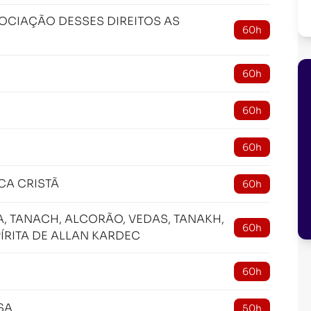
OCIAÇÃO DESSES DIREITOS AS
60h
60h
60h
60h
CA CRISTÃ
60h
, TANACH, ALCORÃO, VEDAS, TANAKH,
60h
ÍRITA DE ALLAN KARDEC
60h
SA
50h