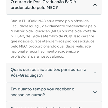
O curso de Pós-Graduação EaD é
credenciado pelo MEC?
Sim. A EDUCAMINAS atua como polo oficial da
Faculdade Iguaçu, devidamente credenciada pelo
Ministério da Educação (MEC) por meio da
Portaria
nº 1.640, de 19 de setembro de 2019
. Isso garante
que nossos cursos atendem aos padrões exigidos
pelo MEC, proporcionando qualidade, validade
nacional e reconhecimento acadêmico e
profissional para nossos alunos.
Quais cursos são aceitos para cursar a
Pós-Graduação?
Para ingressar em um curso de pós-graduação, é
Em quanto tempo vou receber o
necessário ter concluído uma graduação
acesso ao curso?
reconhecida pelo MEC. De acordo com os critérios
estabelecidos pelo Ministério da Educação,