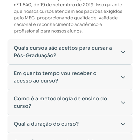
nº 1.640, de 19 de setembro de 2019
. Isso garante
que nossos cursos atendem aos padrões exigidos
pelo MEC, proporcionando qualidade, validade
nacional e reconhecimento acadêmico e
profissional para nossos alunos.
Quais cursos são aceitos para cursar a
Pós-Graduação?
Para ingressar em um curso de pós-graduação, é
Em quanto tempo vou receber o
necessário ter concluído uma graduação
acesso ao curso?
reconhecida pelo MEC. De acordo com os critérios
estabelecidos pelo Ministério da Educação,
Após a conclusão da sua matrícula e a confirmação
Como é a metodologia de ensino do
aceitamos diplomas das seguintes modalidades:
dos seus dados, o acesso ao curso será liberado
•
curso?
Bacharelado
– Formação generalista em diversas
automaticamente.
áreas do conhecimento, como Direito,
Você receberá um
e-mail com os dados de login
na
Administração, Engenharia, entre outras.
A metodologia da
Qual a duração do curso?
EDUCAMINAS
foi desenvolvida
plataforma de ensino, utilizando o endereço
•
Licenciatura
– Formação voltada para o magistério
para oferecer flexibilidade e qualidade na
cadastrado no momento da inscrição.
e habilitação para o ensino fundamental e médio.
aprendizagem. Nosso ensino é
100% on-line
,
Esse processo ocorre de forma ágil, permitindo
•
Tecnólogo
– Cursos de formação superior de