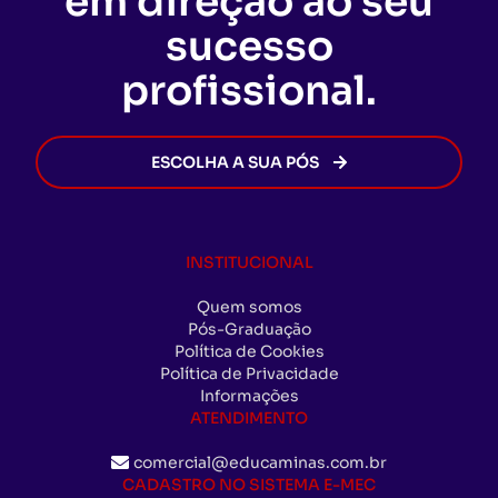
em direção ao seu
forma rápida e segura, permitindo que você
sucesso
avance na sua carreira sem burocracia.
profissional.
ESCOLHA A SUA PÓS
INSTITUCIONAL
Quem somos
Pós-Graduação
Política de Cookies
Política de Privacidade
Informações
ATENDIMENTO
comercial@educaminas.com.br
CADASTRO NO SISTEMA E-MEC