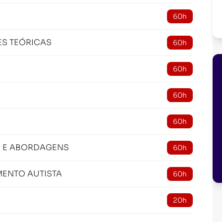
60h
ES TEÓRICAS
60h
60h
60h
60h
S E ABORDAGENS
60h
MENTO AUTISTA
60h
20h