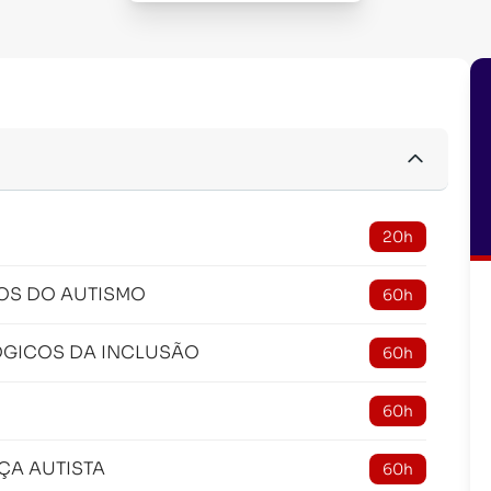
20h
OS DO AUTISMO
60h
GICOS DA INCLUSÃO
60h
60h
ÇA AUTISTA
60h