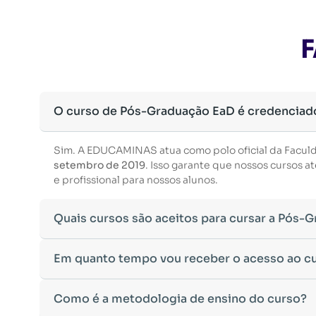
F
O curso de Pós-Graduação EaD é credenciad
Sim. A EDUCAMINAS atua como polo oficial da Facul
setembro de 2019
. Isso garante que nossos cursos
e profissional para nossos alunos.
Quais cursos são aceitos para cursar a Pós-
Para ingressar em um curso de pós-graduação, é nec
Em quanto tempo vou receber o acesso ao c
Ministério da Educação, aceitamos diplomas das seg
•
Bacharelado
– Formação generalista em diversas ár
Após a conclusão da sua matrícula e a confirmação d
Como é a metodologia de ensino do curso?
•
Licenciatura
– Formação voltada para o magistério e
Você receberá um
e-mail com os dados de login
na p