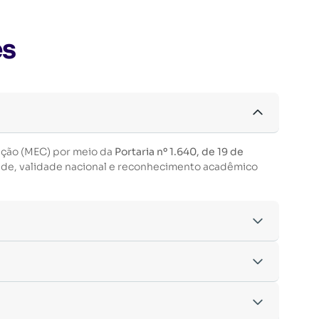
es
ação (MEC) por meio da
Portaria nº 1.640, de 19 de
ade, validade nacional e reconhecimento acadêmico
acordo com os critérios estabelecidos pelo
entre outras.
nto da inscrição.