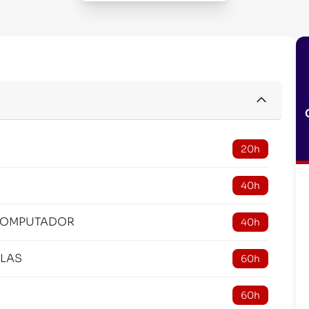
20h
40h
 COMPUTADOR
40h
PLAS
60h
60h