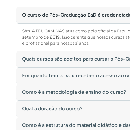
O curso de Pós-Graduação EaD é credenciad
Sim. A EDUCAMINAS atua como polo oficial da Facul
setembro de 2019
. Isso garante que nossos cursos
e profissional para nossos alunos.
Quais cursos são aceitos para cursar a Pós-
Para ingressar em um curso de pós-graduação, é nec
Em quanto tempo vou receber o acesso ao c
Ministério da Educação, aceitamos diplomas das seg
•
Bacharelado
– Formação generalista em diversas ár
Após a conclusão da sua matrícula e a confirmação d
Como é a metodologia de ensino do curso?
•
Licenciatura
– Formação voltada para o magistério e
Você receberá um
e-mail com os dados de login
na p
•
Tecnólogo
– Cursos de formação superior de menor 
Esse processo ocorre de forma ágil, permitindo que 
•
Cursos de Formação de Oficiais
– Desde que sejam 
A metodologia da
Qual a duração do curso?
EDUCAMINAS
foi desenvolvida pa
Caso não receba o e-mail de acesso em até
24 horas 
Caso tenha dúvidas sobre a validade do seu diploma 
qualquer lugar e no seu próprio ritmo.
acadêmico para auxílio.
•
Ambiente Virtual de Aprendizagem (AVA)
intuitivo
A duração do curso varia de acordo com a carga horá
Como é a estrutura do material didático e da
•
Material didático digital
disponível para leitura on-