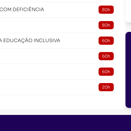
COM DEFICIÊNCIA
80h
80h
NA EDUCAÇÃO INCLUSIVA
60h
60h
60h
20h