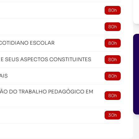
80h
80h
COTIDIANO ESCOLAR
80h
 E SEUS ASPECTOS CONSTITUINTES
80h
AIS
80h
ÇÃO DO TRABALHO PEDAGÓGICO EM
80h
30h