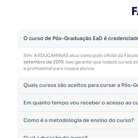
F
O curso de Pós-Graduação EaD é credenciad
Sim. A EDUCAMINAS atua como polo oficial da Facul
setembro de 2019
. Isso garante que nossos cursos
e profissional para nossos alunos.
Quais cursos são aceitos para cursar a Pós-
Para ingressar em um curso de pós-graduação, é nec
Em quanto tempo vou receber o acesso ao c
Ministério da Educação, aceitamos diplomas das seg
•
Bacharelado
– Formação generalista em diversas ár
Após a conclusão da sua matrícula e a confirmação d
Como é a metodologia de ensino do curso?
•
Licenciatura
– Formação voltada para o magistério e
Você receberá um
e-mail com os dados de login
na p
•
Tecnólogo
– Cursos de formação superior de menor 
Esse processo ocorre de forma ágil, permitindo que 
•
Cursos de Formação de Oficiais
– Desde que sejam 
A metodologia da
Qual a duração do curso?
EDUCAMINAS
foi desenvolvida pa