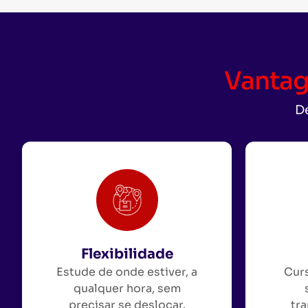
Vantag
De
Flexibilidade
Estude de onde estiver, a
Curs
qualquer hora, sem
precisar se deslocar.
tra