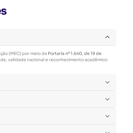
es
ação (MEC) por meio da
Portaria nº 1.640, de 19 de
ade, validade nacional e reconhecimento acadêmico
acordo com os critérios estabelecidos pelo
entre outras.
nto da inscrição.
.
izes do MEC.
nsino é
100% on-line
, permitindo que você estude de