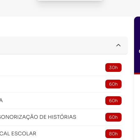
30h
60h
A
60h
SONORIZAÇÃO DE HISTÓRIAS
60h
CAL ESCOLAR
80h