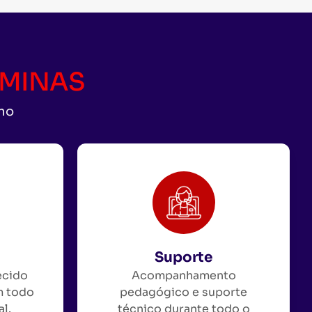
CAMINAS
uno
Suporte
ecido
Acompanhamento
m todo
pedagógico e suporte
al.
técnico durante todo o