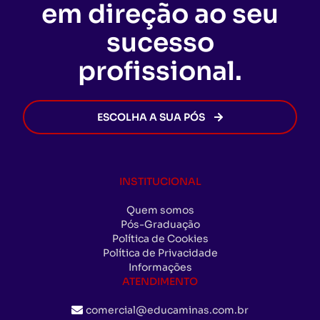
em direção ao seu
forem cumpridas, o certificado será emitido de
forma rápida e segura, permitindo que você
sucesso
avance na sua carreira sem burocracia.
profissional.
ESCOLHA A SUA PÓS
INSTITUCIONAL
Quem somos
Pós-Graduação
Política de Cookies
Política de Privacidade
Informações
ATENDIMENTO
comercial@educaminas.com.br