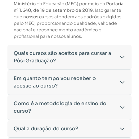
Ministério da Educação (MEC) por meio da
Portaria
nº 1.640, de 19 de setembro de 2019
. Isso garante
que nossos cursos atendem aos padrões exigidos
pelo MEC, proporcionando qualidade, validade
nacional e reconhecimento acadêmico e
profissional para nossos alunos.
Quais cursos são aceitos para cursar a
Pós-Graduação?
Para ingressar em um curso de pós-graduação, é
Em quanto tempo vou receber o
necessário ter concluído uma graduação
acesso ao curso?
reconhecida pelo MEC. De acordo com os critérios
estabelecidos pelo Ministério da Educação,
Após a conclusão da sua matrícula e a confirmação
Como é a metodologia de ensino do
aceitamos diplomas das seguintes modalidades:
dos seus dados, o acesso ao curso será liberado
•
curso?
Bacharelado
– Formação generalista em diversas
automaticamente.
áreas do conhecimento, como Direito,
Você receberá um
e-mail com os dados de login
na
Administração, Engenharia, entre outras.
A metodologia da
Qual a duração do curso?
EDUCAMINAS
foi desenvolvida
plataforma de ensino, utilizando o endereço
•
Licenciatura
– Formação voltada para o magistério
para oferecer flexibilidade e qualidade na
cadastrado no momento da inscrição.
e habilitação para o ensino fundamental e médio.