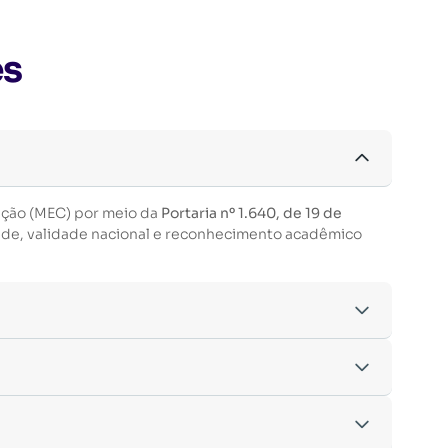
es
ação (MEC) por meio da
Portaria nº 1.640, de 19 de
ade, validade nacional e reconhecimento acadêmico
acordo com os critérios estabelecidos pelo
entre outras.
nto da inscrição.