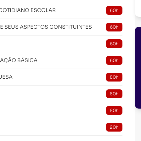
COTIDIANO ESCOLAR
60h
E SEUS ASPECTOS CONSTITUINTES
60h
60h
CAÇÃO BÁSICA
60h
UESA
80h
80h
80h
20h