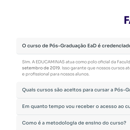
F
O curso de Pós-Graduação EaD é credenciad
Sim. A EDUCAMINAS atua como polo oficial da Facul
setembro de 2019
. Isso garante que nossos cursos
e profissional para nossos alunos.
Quais cursos são aceitos para cursar a Pós-
Para ingressar em um curso de pós-graduação, é nec
Em quanto tempo vou receber o acesso ao c
Ministério da Educação, aceitamos diplomas das seg
•
Bacharelado
– Formação generalista em diversas ár
Após a conclusão da sua matrícula e a confirmação d
Como é a metodologia de ensino do curso?
•
Licenciatura
– Formação voltada para o magistério e
Você receberá um
e-mail com os dados de login
na p