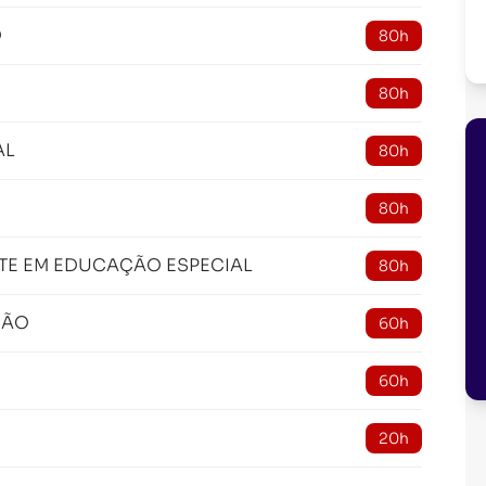
O
80h
80h
AL
80h
80h
E EM EDUCAÇÃO ESPECIAL
80h
ÇÃO
60h
O
60h
20h