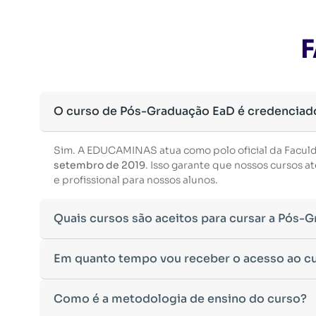
F
O curso de Pós-Graduação EaD é credenciad
Sim. A EDUCAMINAS atua como polo oficial da Facul
setembro de 2019
. Isso garante que nossos cursos
e profissional para nossos alunos.
Quais cursos são aceitos para cursar a Pós-
Para ingressar em um curso de pós-graduação, é nec
Em quanto tempo vou receber o acesso ao c
Ministério da Educação, aceitamos diplomas das seg
•
Bacharelado
– Formação generalista em diversas ár
Após a conclusão da sua matrícula e a confirmação d
Como é a metodologia de ensino do curso?
•
Licenciatura
– Formação voltada para o magistério e
Você receberá um
e-mail com os dados de login
na p