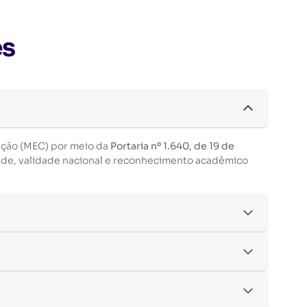
es
ação (MEC) por meio da
Portaria nº 1.640, de 19 de
ade, validade nacional e reconhecimento acadêmico
acordo com os critérios estabelecidos pelo
entre outras.
nto da inscrição.