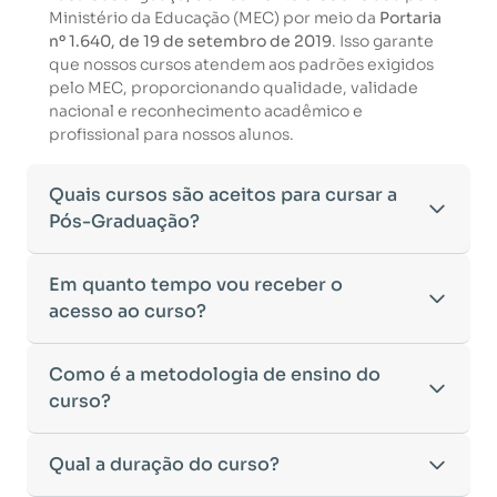
Ministério da Educação (MEC) por meio da
Portaria
nº 1.640, de 19 de setembro de 2019
. Isso garante
que nossos cursos atendem aos padrões exigidos
pelo MEC, proporcionando qualidade, validade
nacional e reconhecimento acadêmico e
profissional para nossos alunos.
Quais cursos são aceitos para cursar a
Pós-Graduação?
Para ingressar em um curso de pós-graduação, é
Em quanto tempo vou receber o
necessário ter concluído uma graduação
acesso ao curso?
reconhecida pelo MEC. De acordo com os critérios
estabelecidos pelo Ministério da Educação,
Após a conclusão da sua matrícula e a confirmação
Como é a metodologia de ensino do
aceitamos diplomas das seguintes modalidades:
dos seus dados, o acesso ao curso será liberado
•
curso?
Bacharelado
– Formação generalista em diversas
automaticamente.
áreas do conhecimento, como Direito,
Você receberá um
e-mail com os dados de login
na
Administração, Engenharia, entre outras.
A metodologia da
Qual a duração do curso?
EDUCAMINAS
foi desenvolvida
plataforma de ensino, utilizando o endereço
•
Licenciatura
– Formação voltada para o magistério
para oferecer flexibilidade e qualidade na
cadastrado no momento da inscrição.
e habilitação para o ensino fundamental e médio.