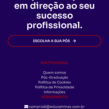
EDUCAMINAS. Assim que todas as exigências
em direção ao seu
forem cumpridas, o certificado será emitido de
forma rápida e segura, permitindo que você
sucesso
avance na sua carreira sem burocracia.
profissional.
ESCOLHA A SUA PÓS
INSTITUCIONAL
Quem somos
Pós-Graduação
Política de Cookies
Política de Privacidade
Informações
ATENDIMENTO
comercial@educaminas.com.br