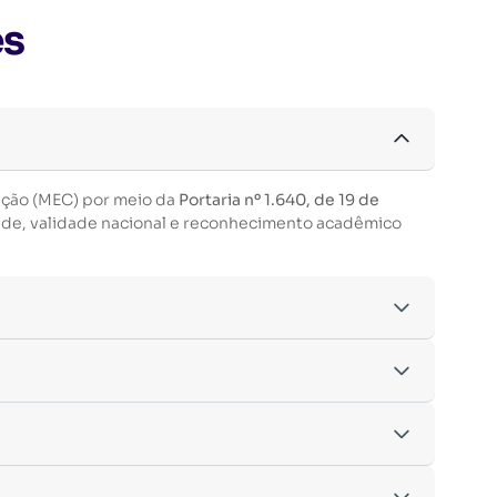
es
ação (MEC) por meio da
Portaria nº 1.640, de 19 de
ade, validade nacional e reconhecimento acadêmico
acordo com os critérios estabelecidos pelo
entre outras.
nto da inscrição.
.
izes do MEC.
nsino é
100% on-line
, permitindo que você estude de