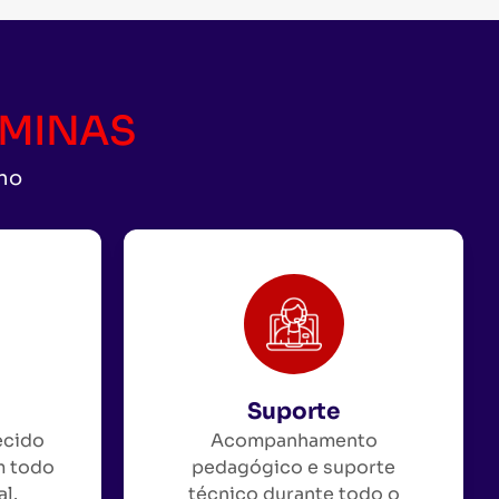
CAMINAS
uno
Suporte
ecido
Acompanhamento
m todo
pedagógico e suporte
al.
técnico durante todo o