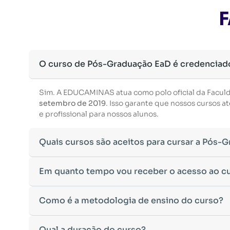
F
O curso de Pós-Graduação EaD é credenciad
Sim. A EDUCAMINAS atua como polo oficial da Facul
setembro de 2019
. Isso garante que nossos cursos
e profissional para nossos alunos.
Quais cursos são aceitos para cursar a Pós-
Para ingressar em um curso de pós-graduação, é nec
Em quanto tempo vou receber o acesso ao c
Ministério da Educação, aceitamos diplomas das seg
•
Bacharelado
– Formação generalista em diversas ár
Após a conclusão da sua matrícula e a confirmação d
Como é a metodologia de ensino do curso?
•
Licenciatura
– Formação voltada para o magistério e
Você receberá um
e-mail com os dados de login
na p
•
Tecnólogo
– Cursos de formação superior de menor 
Esse processo ocorre de forma ágil, permitindo que 
•
Cursos de Formação de Oficiais
– Desde que sejam 
A metodologia da
Qual a duração do curso?
EDUCAMINAS
foi desenvolvida pa