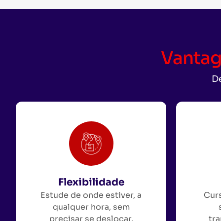
Vantag
De
Flexibilidade
Estude de onde estiver, a
Curs
qualquer hora, sem
precisar se deslocar.
tra