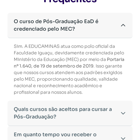
O curso de Pós-Graduação EaD é
credenciado pelo MEC?
Sim. A EDUCAMINAS atua como polo oficial da
Faculdade Iguaçu, devidamente credenciada pelo
Ministério da Educação (MEC) por meio da
Portaria
nº 1.640, de 19 de setembro de 2019
. Isso garante
que nossos cursos atendem aos padrões exigidos
pelo MEC, proporcionando qualidade, validade
nacional e reconhecimento acadêmico e
profissional para nossos alunos.
Quais cursos são aceitos para cursar a
Pós-Graduação?
Para ingressar em um curso de pós-graduação, é
Em quanto tempo vou receber o