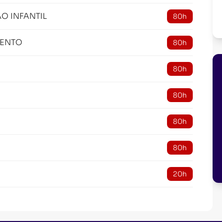
O INFANTIL
80h
MENTO
80h
80h
80h
80h
80h
20h