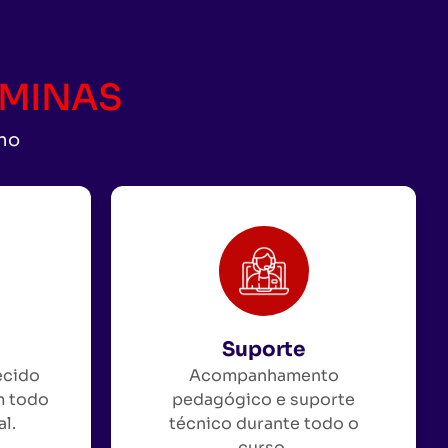
CAMINAS
uno
Suporte
ecido
Acompanhamento
m todo
pedagógico e suporte
al.
técnico durante todo o
curso.