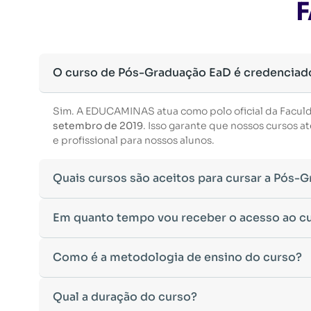
F
O curso de Pós-Graduação EaD é credenciad
Sim. A EDUCAMINAS atua como polo oficial da Facul
setembro de 2019
. Isso garante que nossos cursos
e profissional para nossos alunos.
Quais cursos são aceitos para cursar a Pós-
Para ingressar em um curso de pós-graduação, é nec
Em quanto tempo vou receber o acesso ao c
Ministério da Educação, aceitamos diplomas das seg
•
Bacharelado
– Formação generalista em diversas ár
Após a conclusão da sua matrícula e a confirmação d
Como é a metodologia de ensino do curso?
•
Licenciatura
– Formação voltada para o magistério e
Você receberá um
e-mail com os dados de login
na p
•
Tecnólogo
– Cursos de formação superior de menor 
Esse processo ocorre de forma ágil, permitindo que 
•
Cursos de Formação de Oficiais
– Desde que sejam 
A metodologia da
Qual a duração do curso?
EDUCAMINAS
foi desenvolvida pa
Caso não receba o e-mail de acesso em até
24 horas 
Caso tenha dúvidas sobre a validade do seu diploma 
qualquer lugar e no seu próprio ritmo.