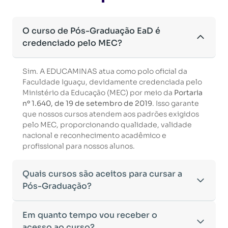
O curso de Pós-Graduação EaD é
credenciado pelo MEC?
Sim. A EDUCAMINAS atua como polo oficial da
Faculdade Iguaçu, devidamente credenciada pelo
Ministério da Educação (MEC) por meio da
Portaria
nº 1.640, de 19 de setembro de 2019
. Isso garante
que nossos cursos atendem aos padrões exigidos
pelo MEC, proporcionando qualidade, validade
nacional e reconhecimento acadêmico e
profissional para nossos alunos.
Quais cursos são aceitos para cursar a
Pós-Graduação?
Para ingressar em um curso de pós-graduação, é
Em quanto tempo vou receber o
necessário ter concluído uma graduação
acesso ao curso?