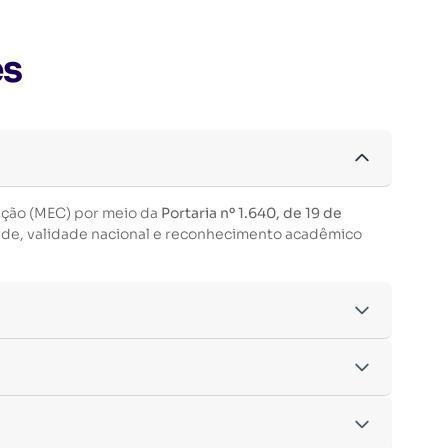
es
ação (MEC) por meio da
Portaria nº 1.640, de 19 de
ade, validade nacional e reconhecimento acadêmico
acordo com os critérios estabelecidos pelo
entre outras.
nto da inscrição.