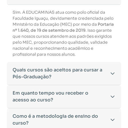
Sim. A EDUCAMINAS atua como polo oficial da
Faculdade Iguaçu, devidamente credenciada pelo
Ministério da Educação (MEC) por meio da
Portaria
nº 1.640, de 19 de setembro de 2019
. Isso garante
que nossos cursos atendem aos padrões exigidos
pelo MEC, proporcionando qualidade, validade
nacional e reconhecimento acadêmico e
profissional para nossos alunos.
Quais cursos são aceitos para cursar a
Pós-Graduação?
Para ingressar em um curso de pós-graduação, é
Em quanto tempo vou receber o
necessário ter concluído uma graduação
acesso ao curso?
reconhecida pelo MEC. De acordo com os critérios
estabelecidos pelo Ministério da Educação,
Após a conclusão da sua matrícula e a confirmação
Como é a metodologia de ensino do
aceitamos diplomas das seguintes modalidades:
dos seus dados, o acesso ao curso será liberado
•
curso?
Bacharelado
– Formação generalista em diversas
automaticamente.