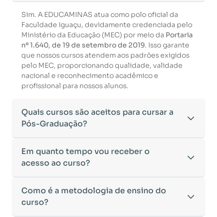
Sim. A EDUCAMINAS atua como polo oficial da
Faculdade Iguaçu, devidamente credenciada pelo
Ministério da Educação (MEC) por meio da
Portaria
nº 1.640, de 19 de setembro de 2019
. Isso garante
que nossos cursos atendem aos padrões exigidos
pelo MEC, proporcionando qualidade, validade
nacional e reconhecimento acadêmico e
profissional para nossos alunos.
Quais cursos são aceitos para cursar a
Pós-Graduação?
Para ingressar em um curso de pós-graduação, é
Em quanto tempo vou receber o
necessário ter concluído uma graduação
acesso ao curso?
reconhecida pelo MEC. De acordo com os critérios
estabelecidos pelo Ministério da Educação,
Após a conclusão da sua matrícula e a confirmação
Como é a metodologia de ensino do
aceitamos diplomas das seguintes modalidades:
dos seus dados, o acesso ao curso será liberado
•
curso?
Bacharelado
– Formação generalista em diversas
automaticamente.
áreas do conhecimento, como Direito,