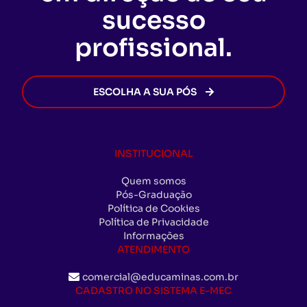
forma rápida e segura, permitindo que você
sucesso
avance na sua carreira sem burocracia.
profissional.
ESCOLHA A SUA PÓS
INSTITUCIONAL
Quem somos
Pós-Graduação
Política de Cookies
Política de Privacidade
Informações
ATENDIMENTO
comercial@educaminas.com.br
CADASTRO NO SISTEMA E-MEC