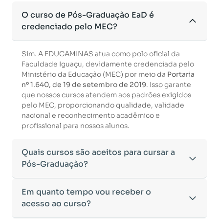
O curso de Pós-Graduação EaD é
credenciado pelo MEC?
Sim. A EDUCAMINAS atua como polo oficial da
Faculdade Iguaçu, devidamente credenciada pelo
Ministério da Educação (MEC) por meio da
Portaria
nº 1.640, de 19 de setembro de 2019
. Isso garante
que nossos cursos atendem aos padrões exigidos
pelo MEC, proporcionando qualidade, validade
nacional e reconhecimento acadêmico e
profissional para nossos alunos.
Quais cursos são aceitos para cursar a
Pós-Graduação?
Para ingressar em um curso de pós-graduação, é
Em quanto tempo vou receber o
necessário ter concluído uma graduação
acesso ao curso?
reconhecida pelo MEC. De acordo com os critérios