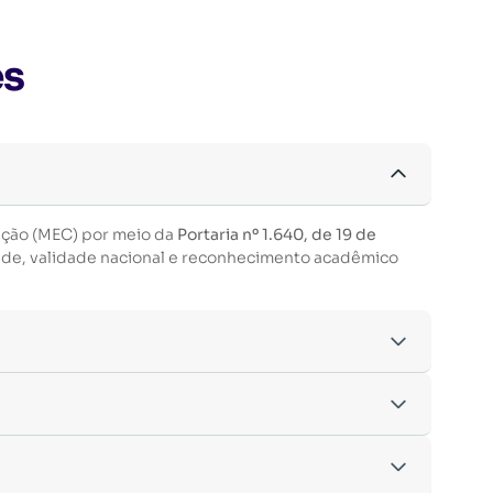
es
ação (MEC) por meio da
Portaria nº 1.640, de 19 de
ade, validade nacional e reconhecimento acadêmico
acordo com os critérios estabelecidos pelo
entre outras.
nto da inscrição.