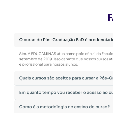
F
O curso de Pós-Graduação EaD é credenciad
Sim. A EDUCAMINAS atua como polo oficial da Facul
setembro de 2019
. Isso garante que nossos cursos
e profissional para nossos alunos.
Quais cursos são aceitos para cursar a Pós-
Para ingressar em um curso de pós-graduação, é nec
Em quanto tempo vou receber o acesso ao c
Ministério da Educação, aceitamos diplomas das seg
•
Bacharelado
– Formação generalista em diversas ár
Após a conclusão da sua matrícula e a confirmação d
Como é a metodologia de ensino do curso?
•
Licenciatura
– Formação voltada para o magistério e
Você receberá um
e-mail com os dados de login
na p