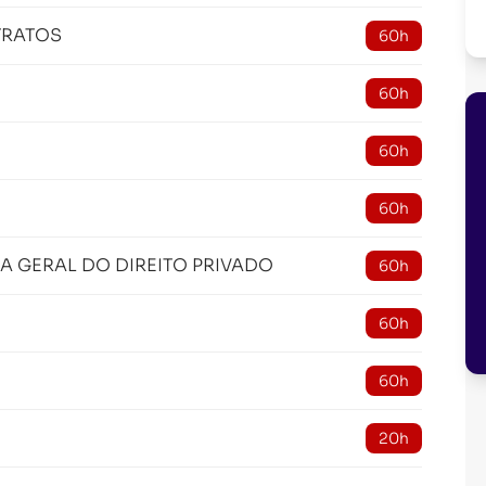
TRATOS
60h
60h
60h
60h
IA GERAL DO DIREITO PRIVADO
60h
60h
60h
20h