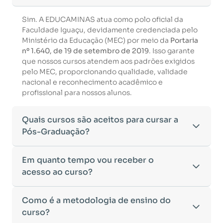
Sim. A EDUCAMINAS atua como polo oficial da
Faculdade Iguaçu, devidamente credenciada pelo
Ministério da Educação (MEC) por meio da
Portaria
nº 1.640, de 19 de setembro de 2019
. Isso garante
que nossos cursos atendem aos padrões exigidos
pelo MEC, proporcionando qualidade, validade
nacional e reconhecimento acadêmico e
profissional para nossos alunos.
Quais cursos são aceitos para cursar a
Pós-Graduação?
Para ingressar em um curso de pós-graduação, é
Em quanto tempo vou receber o
necessário ter concluído uma graduação
acesso ao curso?
reconhecida pelo MEC. De acordo com os critérios
estabelecidos pelo Ministério da Educação,
Após a conclusão da sua matrícula e a confirmação
Como é a metodologia de ensino do
aceitamos diplomas das seguintes modalidades:
dos seus dados, o acesso ao curso será liberado
•
curso?
Bacharelado
– Formação generalista em diversas
automaticamente.
áreas do conhecimento, como Direito,