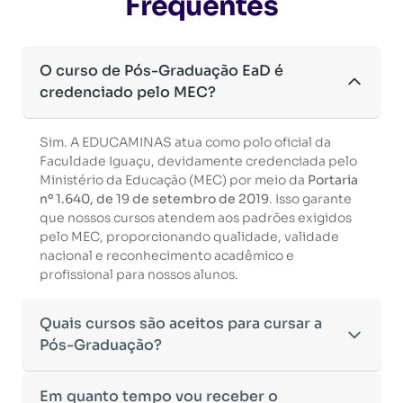
Frequentes
O curso de Pós-Graduação EaD é
credenciado pelo MEC?
Sim. A EDUCAMINAS atua como polo oficial da
Faculdade Iguaçu, devidamente credenciada pelo
Ministério da Educação (MEC) por meio da
Portaria
nº 1.640, de 19 de setembro de 2019
. Isso garante
que nossos cursos atendem aos padrões exigidos
pelo MEC, proporcionando qualidade, validade
nacional e reconhecimento acadêmico e
profissional para nossos alunos.
Quais cursos são aceitos para cursar a
Pós-Graduação?
Para ingressar em um curso de pós-graduação, é
Em quanto tempo vou receber o