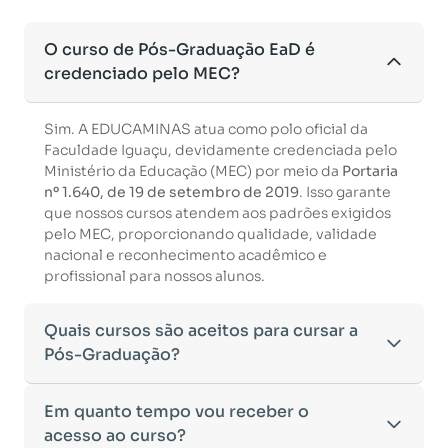
O curso de Pós-Graduação EaD é
credenciado pelo MEC?
Sim. A EDUCAMINAS atua como polo oficial da
Faculdade Iguaçu, devidamente credenciada pelo
Ministério da Educação (MEC) por meio da
Portaria
nº 1.640, de 19 de setembro de 2019
. Isso garante
que nossos cursos atendem aos padrões exigidos
pelo MEC, proporcionando qualidade, validade
nacional e reconhecimento acadêmico e
profissional para nossos alunos.
Quais cursos são aceitos para cursar a
Pós-Graduação?
Para ingressar em um curso de pós-graduação, é
Em quanto tempo vou receber o
necessário ter concluído uma graduação
acesso ao curso?