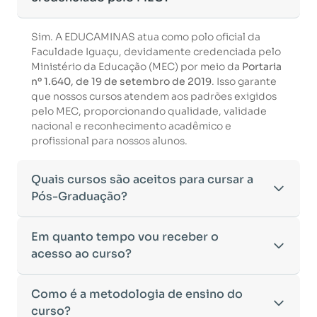
Sim. A EDUCAMINAS atua como polo oficial da
Faculdade Iguaçu, devidamente credenciada pelo
Ministério da Educação (MEC) por meio da
Portaria
nº 1.640, de 19 de setembro de 2019
. Isso garante
que nossos cursos atendem aos padrões exigidos
pelo MEC, proporcionando qualidade, validade
nacional e reconhecimento acadêmico e
profissional para nossos alunos.
Quais cursos são aceitos para cursar a
Pós-Graduação?
Para ingressar em um curso de pós-graduação, é
Em quanto tempo vou receber o
necessário ter concluído uma graduação
acesso ao curso?
reconhecida pelo MEC. De acordo com os critérios
estabelecidos pelo Ministério da Educação,
Após a conclusão da sua matrícula e a confirmação
Como é a metodologia de ensino do
aceitamos diplomas das seguintes modalidades:
dos seus dados, o acesso ao curso será liberado
•
curso?
Bacharelado
– Formação generalista em diversas