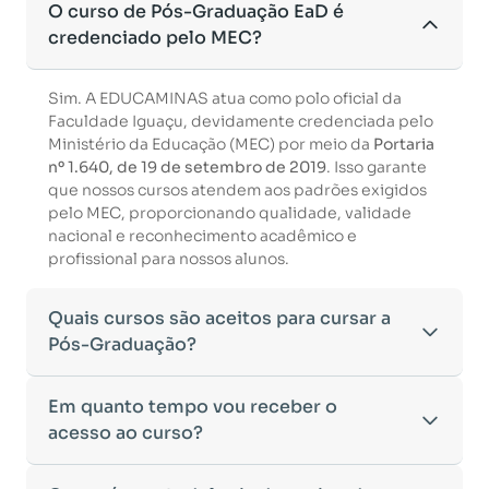
O curso de Pós-Graduação EaD é
credenciado pelo MEC?
Sim. A EDUCAMINAS atua como polo oficial da
Faculdade Iguaçu, devidamente credenciada pelo
Ministério da Educação (MEC) por meio da
Portaria
nº 1.640, de 19 de setembro de 2019
. Isso garante
que nossos cursos atendem aos padrões exigidos
pelo MEC, proporcionando qualidade, validade
nacional e reconhecimento acadêmico e
profissional para nossos alunos.
Quais cursos são aceitos para cursar a
Pós-Graduação?
Para ingressar em um curso de pós-graduação, é
Em quanto tempo vou receber o
necessário ter concluído uma graduação
acesso ao curso?
reconhecida pelo MEC. De acordo com os critérios
estabelecidos pelo Ministério da Educação,