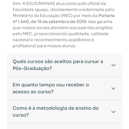
Sim. A EDUCAMINAS atua como polo oficial da
Faculdade Iguaçu, devidamente credenciada pelo
Ministério da Educação (MEC) por meio da
Portaria
nº 1.640, de 19 de setembro de 2019
. Isso garante
que nossos cursos atendem aos padrões exigidos
pelo MEC, proporcionando qualidade, validade
nacional e reconhecimento acadêmico e
profissional para nossos alunos.
Quais cursos são aceitos para cursar a
Pós-Graduação?
Para ingressar em um curso de pós-graduação, é
Em quanto tempo vou receber o
necessário ter concluído uma graduação
acesso ao curso?
reconhecida pelo MEC. De acordo com os critérios
estabelecidos pelo Ministério da Educação,
Após a conclusão da sua matrícula e a confirmação
Como é a metodologia de ensino do
aceitamos diplomas das seguintes modalidades:
dos seus dados, o acesso ao curso será liberado
•
curso?
Bacharelado
– Formação generalista em diversas
automaticamente.
áreas do conhecimento, como Direito,
Você receberá um
e-mail com os dados de login
na
Administração, Engenharia, entre outras.