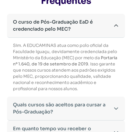
Frequentes
O curso de Pós-Graduação EaD é
credenciado pelo MEC?
Sim. A EDUCAMINAS atua como polo oficial da
Faculdade Iguaçu, devidamente credenciada pelo
Ministério da Educação (MEC) por meio da
Portaria
nº 1.640, de 19 de setembro de 2019
. Isso garante
que nossos cursos atendem aos padrões exigidos
pelo MEC, proporcionando qualidade, validade
nacional e reconhecimento acadêmico e
profissional para nossos alunos.
Quais cursos são aceitos para cursar a
Pós-Graduação?
Para ingressar em um curso de pós-graduação, é
Em quanto tempo vou receber o