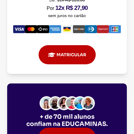
De:
12x R$ 125,00
12x R$ 27,90
Por
sem juros no cartão
MATRICULAR
+ de 70 mil alunos
confiam na
EDUCAMINAS
.