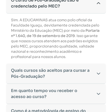
O curso de Pós-Graduação EaD é
credenciado pelo MEC?
Sim. A EDUCAMINAS atua como polo oficial da
Faculdade Iguaçu, devidamente credenciada pelo
Ministério da Educação (MEC) por meio da
Portaria
nº 1.640, de 19 de setembro de 2019
. Isso garante
que nossos cursos atendem aos padrões exigidos
pelo MEC, proporcionando qualidade, validade
nacional e reconhecimento acadêmico e
profissional para nossos alunos.
Quais cursos são aceitos para cursar a
Pós-Graduação?
Para ingressar em um curso de pós-graduação, é
Em quanto tempo vou receber o
necessário ter concluído uma graduação
acesso ao curso?
reconhecida pelo MEC. De acordo com os critérios
estabelecidos pelo Ministério da Educação,
Após a conclusão da sua matrícula e a confirmação
Como é a metodologia de ensino do
aceitamos diplomas das seguintes modalidades: