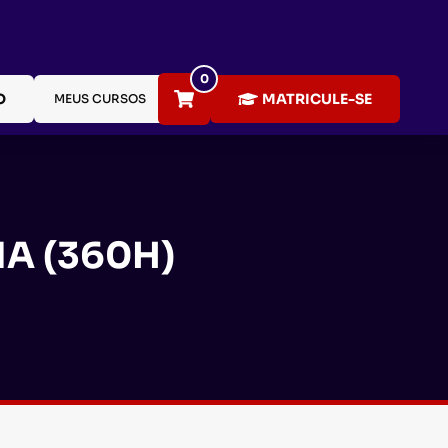
0
O
MATRICULE-SE
MEUS CURSOS
A (360H)