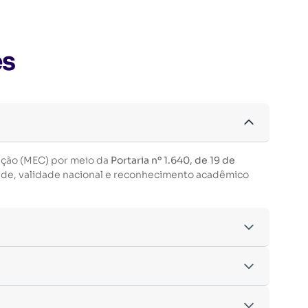
es
ação (MEC) por meio da
Portaria nº 1.640, de 19 de
ade, validade nacional e reconhecimento acadêmico
acordo com os critérios estabelecidos pelo
entre outras.