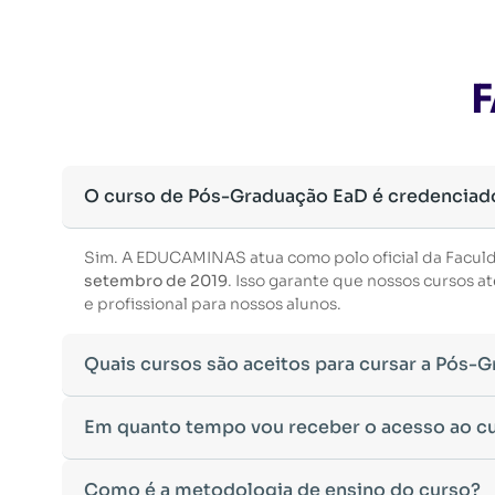
F
O curso de Pós-Graduação EaD é credenciad
Sim. A EDUCAMINAS atua como polo oficial da Facul
setembro de 2019
. Isso garante que nossos cursos
e profissional para nossos alunos.
Quais cursos são aceitos para cursar a Pós-
Para ingressar em um curso de pós-graduação, é nec
Em quanto tempo vou receber o acesso ao c
Ministério da Educação, aceitamos diplomas das seg
•
Bacharelado
– Formação generalista em diversas ár
Após a conclusão da sua matrícula e a confirmação d
Como é a metodologia de ensino do curso?