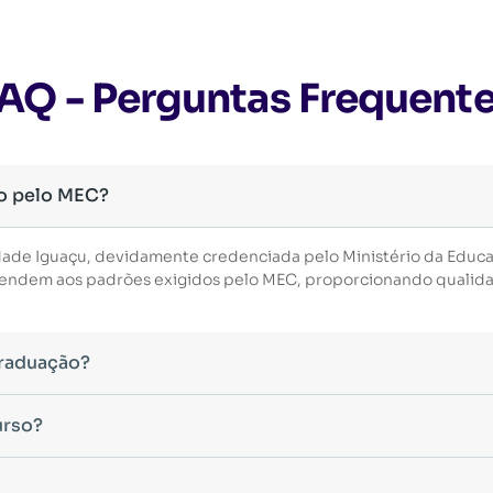
AQ - Perguntas Frequent
o pelo MEC?
dade Iguaçu, devidamente credenciada pelo Ministério da Educ
 atendem aos padrões exigidos pelo MEC, proporcionando qualid
Graduação?
essário ter concluído uma graduação reconhecida pelo MEC. De 
urso?
uintes modalidades:
eas do conhecimento, como Direito, Administração, Engenharia, 
os seus dados, o acesso ao curso será liberado automaticamente.