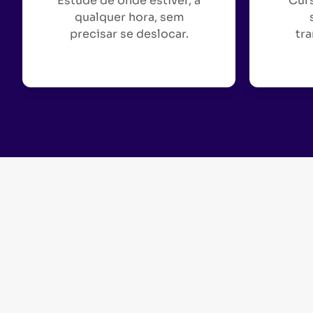
Estude de onde estiver, a
Curs
qualquer hora, sem
precisar se deslocar.
tra