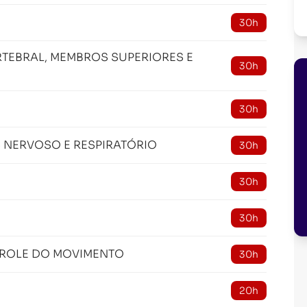
30h
TEBRAL, MEMBROS SUPERIORES E
30h
30h
S NERVOSO E RESPIRATÓRIO
30h
30h
30h
TROLE DO MOVIMENTO
30h
20h