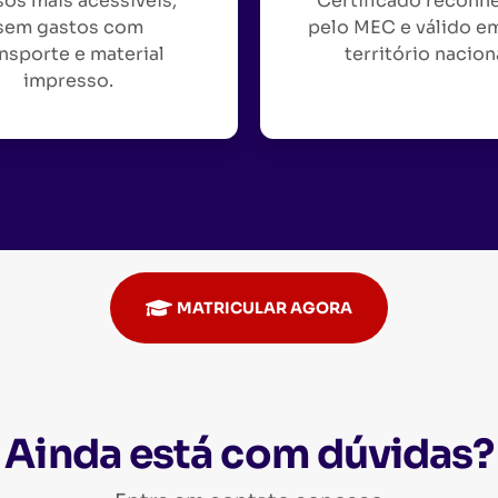
os mais acessíveis,
Certificado reconh
sem gastos com
pelo MEC e válido e
nsporte e material
território nacion
impresso.
MATRICULAR AGORA
Ainda está com dúvidas?