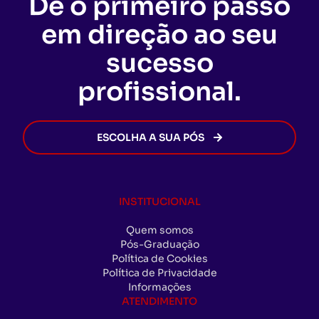
Dê o primeiro passo
administrativas ou financeiras
com a
ofertas disponíveis no momento da sua inscrição.
conclusão da Pós-Graduação.
EDUCAMINAS. Assim que todas as exigências
em direção ao seu
forem cumpridas, o certificado será emitido de
forma rápida e segura, permitindo que você
sucesso
avance na sua carreira sem burocracia.
profissional.
ESCOLHA A SUA PÓS
INSTITUCIONAL
Quem somos
Pós-Graduação
Política de Cookies
Política de Privacidade
Informações
ATENDIMENTO