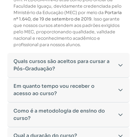
Faculdade Iguaçu, devidamente credenciada pelo
Ministério da Educação (MEC) por meio da
Portaria
nº 1.640, de 19 de setembro de 2019
. Isso garante
que nossos cursos atendem aos padrões exigidos
pelo MEC, proporcionando qualidade, validade
nacional e reconhecimento acadêmico e
profissional para nossos alunos.
Quais cursos são aceitos para cursar a
Pós-Graduação?
Para ingressar em um curso de pós-graduação, é
Em quanto tempo vou receber o
necessário ter concluído uma graduação
acesso ao curso?
reconhecida pelo MEC. De acordo com os critérios
estabelecidos pelo Ministério da Educação,
Após a conclusão da sua matrícula e a confirmação
Como é a metodologia de ensino do
aceitamos diplomas das seguintes modalidades:
dos seus dados, o acesso ao curso será liberado
•
curso?
Bacharelado
– Formação generalista em diversas
automaticamente.
áreas do conhecimento, como Direito,
Você receberá um
e-mail com os dados de login
na
Administração, Engenharia, entre outras.
A metodologia da
Qual a duração do curso?
EDUCAMINAS
foi desenvolvida
plataforma de ensino, utilizando o endereço
•
Licenciatura
– Formação voltada para o magistério