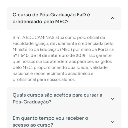
O curso de Pós-Graduação EaD é
credenciado pelo MEC?
Sim. A EDUCAMINAS atua como polo oficial da
Faculdade Iguaçu, devidamente credenciada pelo
Ministério da Educação (MEC) por meio da
Portaria
nº 1.640, de 19 de setembro de 2019
. Isso garante
que nossos cursos atendem aos padrões exigidos
pelo MEC, proporcionando qualidade, validade
nacional e reconhecimento acadêmico e
profissional para nossos alunos.
Quais cursos são aceitos para cursar a
Pós-Graduação?
Para ingressar em um curso de pós-graduação, é
Em quanto tempo vou receber o
necessário ter concluído uma graduação
acesso ao curso?