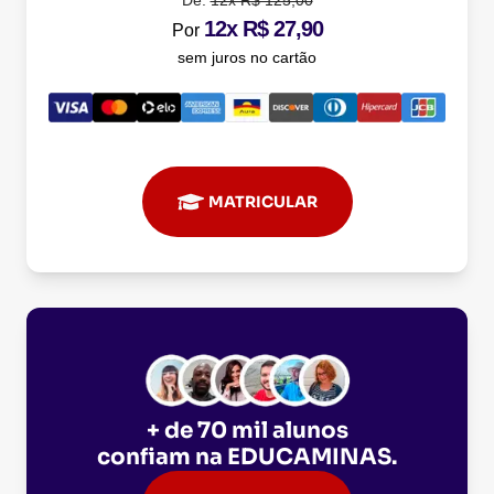
De:
12x R$ 125,00
12x R$ 27,90
Por
sem juros no cartão
MATRICULAR
+ de 70 mil alunos
confiam na
EDUCAMINAS
.