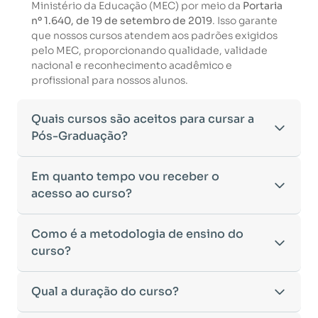
Ministério da Educação (MEC) por meio da
Portaria
nº 1.640, de 19 de setembro de 2019
. Isso garante
que nossos cursos atendem aos padrões exigidos
pelo MEC, proporcionando qualidade, validade
nacional e reconhecimento acadêmico e
profissional para nossos alunos.
Quais cursos são aceitos para cursar a
Pós-Graduação?
Para ingressar em um curso de pós-graduação, é
Em quanto tempo vou receber o
necessário ter concluído uma graduação
acesso ao curso?
reconhecida pelo MEC. De acordo com os critérios
estabelecidos pelo Ministério da Educação,
Após a conclusão da sua matrícula e a confirmação
Como é a metodologia de ensino do
aceitamos diplomas das seguintes modalidades:
dos seus dados, o acesso ao curso será liberado
•
curso?
Bacharelado
– Formação generalista em diversas
automaticamente.
áreas do conhecimento, como Direito,
Você receberá um
e-mail com os dados de login
na
Administração, Engenharia, entre outras.
A metodologia da
Qual a duração do curso?
EDUCAMINAS
foi desenvolvida
plataforma de ensino, utilizando o endereço
•
Licenciatura
– Formação voltada para o magistério
para oferecer flexibilidade e qualidade na
cadastrado no momento da inscrição.
e habilitação para o ensino fundamental e médio.