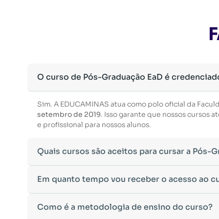
F
O curso de Pós-Graduação EaD é credenciad
Sim. A EDUCAMINAS atua como polo oficial da Facul
setembro de 2019
. Isso garante que nossos cursos
e profissional para nossos alunos.
Quais cursos são aceitos para cursar a Pós-
Para ingressar em um curso de pós-graduação, é nec
Em quanto tempo vou receber o acesso ao c
Ministério da Educação, aceitamos diplomas das seg
•
Bacharelado
– Formação generalista em diversas ár
Após a conclusão da sua matrícula e a confirmação d
Como é a metodologia de ensino do curso?
•
Licenciatura
– Formação voltada para o magistério e
Você receberá um
e-mail com os dados de login
na p