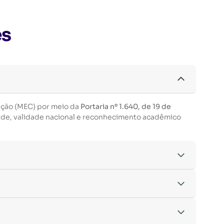
es
ação (MEC) por meio da
Portaria nº 1.640, de 19 de
ade, validade nacional e reconhecimento acadêmico
acordo com os critérios estabelecidos pelo
entre outras.
nto da inscrição.