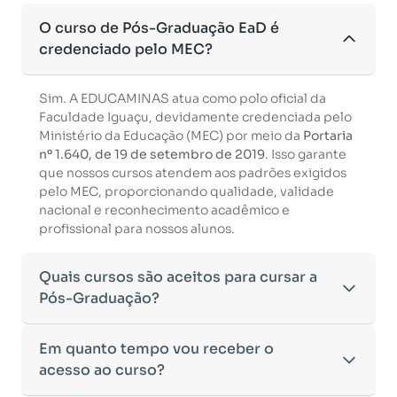
O curso de Pós-Graduação EaD é
credenciado pelo MEC?
Sim. A EDUCAMINAS atua como polo oficial da
Faculdade Iguaçu, devidamente credenciada pelo
Ministério da Educação (MEC) por meio da
Portaria
nº 1.640, de 19 de setembro de 2019
. Isso garante
que nossos cursos atendem aos padrões exigidos
pelo MEC, proporcionando qualidade, validade
nacional e reconhecimento acadêmico e
profissional para nossos alunos.
Quais cursos são aceitos para cursar a
Pós-Graduação?
Para ingressar em um curso de pós-graduação, é
Em quanto tempo vou receber o
necessário ter concluído uma graduação
acesso ao curso?
reconhecida pelo MEC. De acordo com os critérios