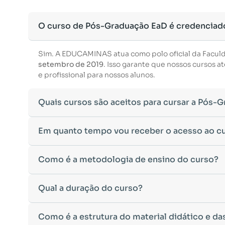
O curso de Pós-Graduação EaD é credenciad
Sim. A EDUCAMINAS atua como polo oficial da Facul
setembro de 2019
. Isso garante que nossos cursos
e profissional para nossos alunos.
Quais cursos são aceitos para cursar a Pós-
Para ingressar em um curso de pós-graduação, é nec
Em quanto tempo vou receber o acesso ao c
Ministério da Educação, aceitamos diplomas das seg
•
Bacharelado
– Formação generalista em diversas ár
Após a conclusão da sua matrícula e a confirmação d
Como é a metodologia de ensino do curso?
•
Licenciatura
– Formação voltada para o magistério e
Você receberá um
e-mail com os dados de login
na p
•
Tecnólogo
– Cursos de formação superior de menor 
Esse processo ocorre de forma ágil, permitindo que 
•
Cursos de Formação de Oficiais
– Desde que sejam 
A metodologia da
Qual a duração do curso?
EDUCAMINAS
foi desenvolvida pa
Caso não receba o e-mail de acesso em até
24 horas 
Caso tenha dúvidas sobre a validade do seu diploma 
qualquer lugar e no seu próprio ritmo.
acadêmico para auxílio.
•
Ambiente Virtual de Aprendizagem (AVA)
intuitivo
A duração do curso varia de acordo com a carga horá
Como é a estrutura do material didático e da
•
Material didático digital
disponível para leitura on-