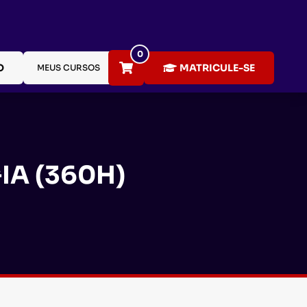
0
O
MATRICULE-SE
MEUS CURSOS
A (360H)