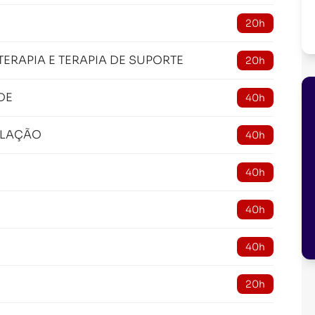
20h
RAPIA E TERAPIA DE SUPORTE
20h
DE
40h
ULAÇÃO
40h
40h
40h
40h
20h