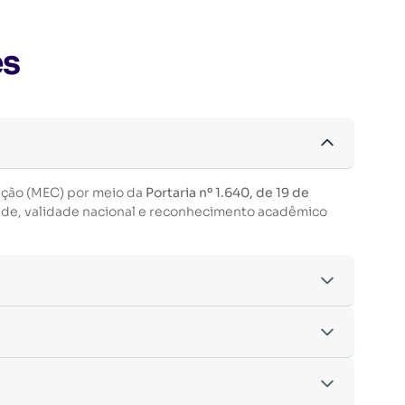
es
ação (MEC) por meio da
Portaria nº 1.640, de 19 de
ade, validade nacional e reconhecimento acadêmico
acordo com os critérios estabelecidos pelo
entre outras.
nto da inscrição.