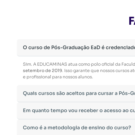
F
O curso de Pós-Graduação EaD é credenciad
Sim. A EDUCAMINAS atua como polo oficial da Facul
setembro de 2019
. Isso garante que nossos cursos
e profissional para nossos alunos.
Quais cursos são aceitos para cursar a Pós-
Para ingressar em um curso de pós-graduação, é nec
Em quanto tempo vou receber o acesso ao c
Ministério da Educação, aceitamos diplomas das seg
•
Bacharelado
– Formação generalista em diversas ár
Após a conclusão da sua matrícula e a confirmação d
Como é a metodologia de ensino do curso?
•
Licenciatura
– Formação voltada para o magistério e
Você receberá um
e-mail com os dados de login
na p