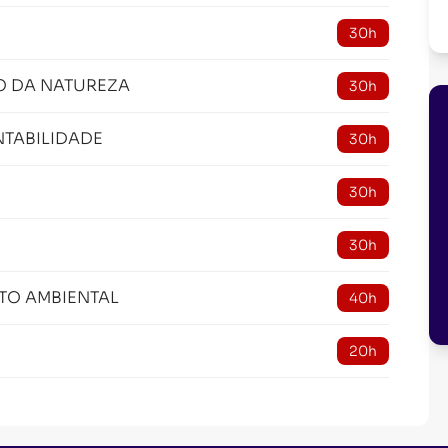
30h
O DA NATUREZA
30h
TABILIDADE
30h
30h
30h
TO AMBIENTAL
40h
20h