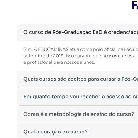
F
O curso de Pós-Graduação EaD é credenciad
Sim. A EDUCAMINAS atua como polo oficial da Facul
setembro de 2019
. Isso garante que nossos cursos
e profissional para nossos alunos.
Quais cursos são aceitos para cursar a Pós-
Para ingressar em um curso de pós-graduação, é nec
Em quanto tempo vou receber o acesso ao c
Ministério da Educação, aceitamos diplomas das seg
•
Bacharelado
– Formação generalista em diversas ár
Após a conclusão da sua matrícula e a confirmação d
Como é a metodologia de ensino do curso?
•
Licenciatura
– Formação voltada para o magistério e
Você receberá um
e-mail com os dados de login
na p
•
Tecnólogo
– Cursos de formação superior de menor 
Esse processo ocorre de forma ágil, permitindo que 
•
Cursos de Formação de Oficiais
– Desde que sejam 
A metodologia da
Qual a duração do curso?
EDUCAMINAS
foi desenvolvida pa
Caso não receba o e-mail de acesso em até
24 horas 
Caso tenha dúvidas sobre a validade do seu diploma 
qualquer lugar e no seu próprio ritmo.