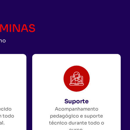
CAMINAS
uno
Suporte
ecido
Acompanhamento
m todo
pedagógico e suporte
al.
técnico durante todo o
curso.